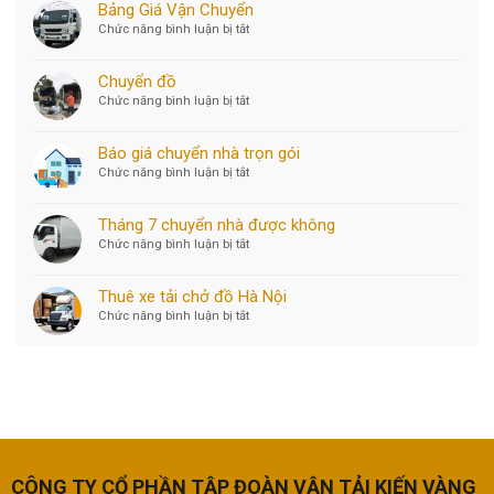
Bảng Giá Vận Chuyển
Chức năng bình luận bị tắt
ở
Bảng
Giá
Chuyển đồ
Vận
Chức năng bình luận bị tắt
ở
Chuyển
Chuyển
đồ
Báo giá chuyển nhà trọn gói
Chức năng bình luận bị tắt
ở
Báo
giá
Tháng 7 chuyển nhà được không
chuyển
Chức năng bình luận bị tắt
ở
nhà
Tháng
trọn
7
gói
Thuê xe tải chở đồ Hà Nội
chuyển
Chức năng bình luận bị tắt
ở
nhà
Thuê
được
xe
không
tải
chở
đồ
Hà
Nội
CÔNG TY CỔ PHẦN TẬP ĐOÀN VẬN TẢI KIẾN VÀNG