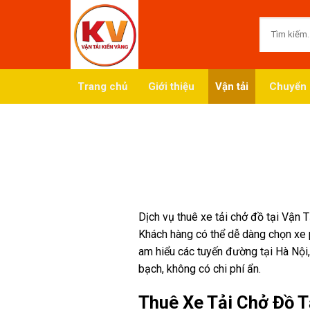
Skip
to
content
Trang chủ
Giới thiệu
Vận tải
Chuyển 
Dịch vụ thuê xe tải chở đồ tại Vận 
Khách hàng có thể dễ dàng chọn xe 
am hiểu các tuyến đường tại Hà Nội, 
bạch, không có chi phí ẩn.
Thuê Xe Tải Chở Đồ T