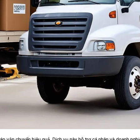
pháp vận chuyển hiệu quả. Dịch vụ này hỗ trợ cá nhân và doanh ng