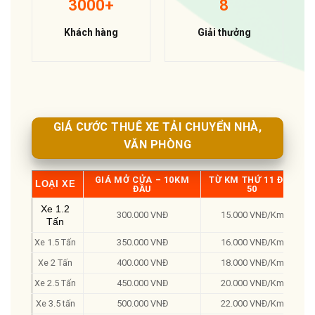
3000+
8
Khách hàng
Giải thưởng
GIÁ CƯỚC THUÊ XE TẢI CHUYỂN NHÀ,
VĂN PHÒNG
GIÁ MỞ CỬA – 10KM
TỪ KM THỨ 11 ĐẾN
LOẠI XE
ĐẦU
50
Xe 1.2
300.000 VNĐ
15.000 VNĐ/Km
1
Tấn
Xe 1.5 Tấn
350.000 VNĐ
16.000 VNĐ/Km
1
Xe 2 Tấn
400.000 VNĐ
18.000 VNĐ/Km
Xe 2.5 Tấn
450.000 VNĐ
20.000 VNĐ/Km
1
Xe 3.5 tấn
500.000 VNĐ
22.000 VNĐ/Km
2