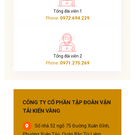
Tổng đài viên 1
0972.694.229
Phone:
Tổng đài viên 2
0971.275.269
Phone:
CÔNG TY CỔ PHẦN TẬP ĐOÀN VẬN
TẢI KIẾN VÀNG
Số nhà 52 ngõ 75 Đường Xuân Đỉnh,
Phường Xuân Tảo, Quận Bắc Từ Liêm,