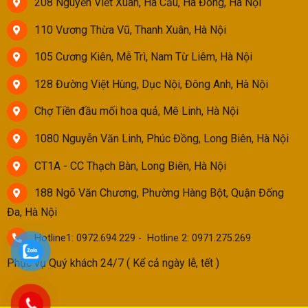
208 Nguyễn Viết Xuân, Hà Cầu, Hà Đông, Hà Nội
110 Vương Thừa Vũ, Thanh Xuân, Hà Nội
105 Cương Kiên, Mễ Trì, Nam Từ Liêm, Hà Nội
128 Đường Việt Hùng, Dục Nội, Đông Anh, Hà Nội
Chợ Tiền đầu mối hoa quả, Mê Linh, Hà Nội
1080 Nguyễn Văn Linh, Phúc Đồng, Long Biên, Hà Nội
CT1A - CC Thạch Bàn, Long Biên, Hà Nội
188 Ngõ Văn Chương, Phường Hàng Bột, Quận Đống
Đa, Hà Nội
Hotline1: 0972.694.229 - Hotline 2: 0971.275.269
Phục vụ Quý khách 24/7 ( Kể cả ngày lễ, tết )