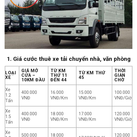
1. Giá cước thuê xe tải chuyển nhà, văn phòng
GIÁ MỞ
TỪ KM
THỜI
LOẠI
TỪ KM THỨ
CỬA –
THỨ 11
GIAN
XE
45
10KM ĐẦU
ĐẾN 44
CHỜ
Xe
400.000
16.000
15.000
100.000
1.2
VNĐ
VNĐ/Km
VNĐ/Km
VNĐ/Giờ
Tấn
Xe
400.000
18.000
17.000
120.000
1.5
VNĐ
VNĐ/Km
VNĐ/Km
VNĐ/Giờ
Tấn
Xe
500.000
18.000
120.000