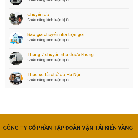
Bảng
Giá
Chuyển đồ
Vận
Chức năng bình luận bị tắt
ở
Chuyển
Chuyển
đồ
Báo giá chuyển nhà trọn gói
Chức năng bình luận bị tắt
ở
Báo
giá
Tháng 7 chuyển nhà được không
chuyển
Chức năng bình luận bị tắt
ở
nhà
Tháng
trọn
7
gói
Thuê xe tải chở đồ Hà Nội
chuyển
Chức năng bình luận bị tắt
ở
nhà
Thuê
được
xe
không
tải
chở
đồ
Hà
Nội
CÔNG TY CỔ PHẦN TẬP ĐOÀN VẬN TẢI KIẾN VÀNG