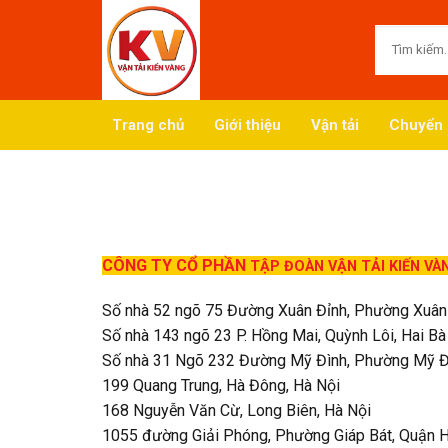
Skip
to
content
Trang chủ
Giới thiệu
Vận tải
Chuyển 
CÔNG TY CỔ PHẦN
TẬP ĐOÀN VẬN TẢI KIẾN VÀ
Số nhà 52 ngõ 75 Đường Xuân Đỉnh, Phường Xuân 
Số nhà 143 ngõ 23 P. Hồng Mai, Quỳnh Lôi, Hai Bà
Số nhà 31 Ngõ 232 Đường Mỹ Đình, Phường Mỹ Đ
199 Quang Trung, Hà Đông, Hà Nội
168 Nguyễn Văn Cừ, Long Biên, Hà Nội
1055 đường Giải Phóng, Phường Giáp Bát, Quận H