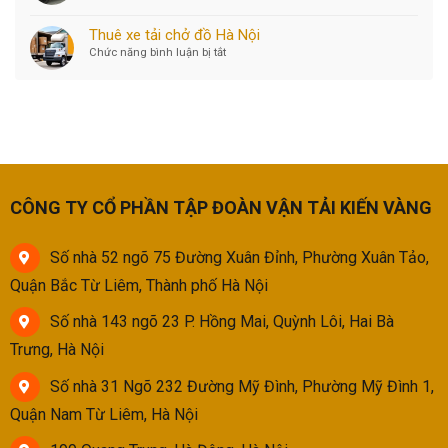
Tháng
trọn
7
gói
Thuê xe tải chở đồ Hà Nội
chuyển
Chức năng bình luận bị tắt
ở
nhà
Thuê
được
xe
không
tải
chở
đồ
Hà
Nội
CÔNG TY CỔ PHẦN TẬP ĐOÀN VẬN TẢI KIẾN VÀNG
Số nhà 52 ngõ 75 Đường Xuân Đỉnh, Phường Xuân Tảo,
Quận Bắc Từ Liêm, Thành phố Hà Nội
Số nhà 143 ngõ 23 P. Hồng Mai, Quỳnh Lôi, Hai Bà
Trưng, Hà Nội
Số nhà 31 Ngõ 232 Đường Mỹ Đình, Phường Mỹ Đình 1,
Quận Nam Từ Liêm, Hà Nội