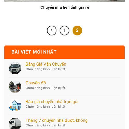
Chuyển nhà liên tỉnh giá rẻ
1
2
BÀI VIẾT MỚI NHẤT
Bảng Giá Vận Chuyển
Chức năng bình luận bị tắt
ở
Bảng
Giá
Chuyển đồ
Vận
Chức năng bình luận bị tắt
ở
Chuyển
Chuyển
đồ
Báo giá chuyển nhà trọn gói
Chức năng bình luận bị tắt
ở
Báo
giá
Tháng 7 chuyển nhà được không
chuyển
Chức năng bình luận bị tắt
ở
nhà